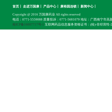
首页
丨
走进万国康
丨
产品中心
丨
康裕园连锁
丨
新闻中心
丨
Copyright @ 2016 万国康药业 All rights reserved
电话：0771-5559088 质量投诉：0771-5681079 地址：广西南宁市
桂ICP备16007717号-1
互联网药品信息服务资格证书：(桂)-非经营性-201