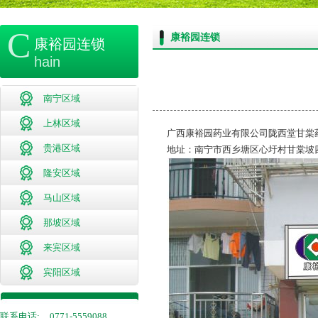
C
康裕园连锁
康裕园连锁
hain
南宁区域
上林区域
广西康裕园药业有限公司陇西堂甘棠
贵港区域
地址：南宁市西乡塘区心圩村甘棠坡四
隆安区域
马山区域
那坡区域
来宾区域
宾阳区域
联系电话:
0771-5559088