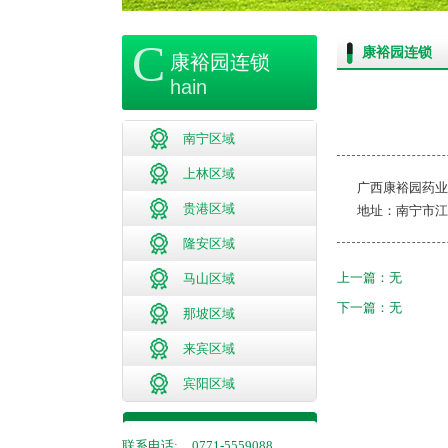
C
康裕园连锁
康裕园连锁
hain
南宁区域
上林区域
广西康裕园药业
贵港区域
地址：南宁市江
隆安区域
上一篇：无
马山区域
下一篇：无
那坡区域
来宾区域
宾阳区域
联系电话:
0771-5559088