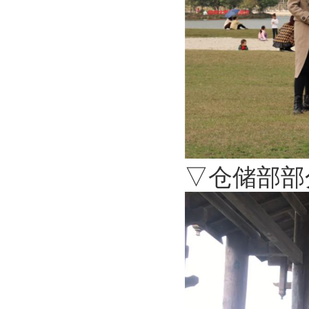
▽仓储部部