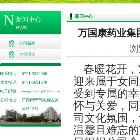
N
新闻中心
新闻中心
ews
万国康药业集团2
公司新闻
浏
企业活动
春暖花开，
联系电话:
0771-5559088
迎来属于女同
质量投诉:
0771-5681079
受到专属的幸
电子邮箱:
公司地址:
广西南宁市高新区滨
怀与关爱，同
河路15号
司文化氛围，
温馨且难忘的