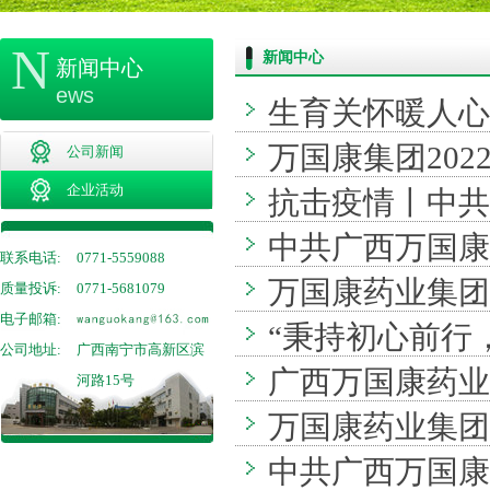
N
新闻中心
新闻中心
ews
生育关怀暖人心
万国康集团2022
公司新闻
生育女职工活动..
企业活动
抗击疫情丨中共
中共广西万国康
(2022.2.12)...
联系电话:
0771-5559088
万国康药业集团20
质量投诉:
0771-5681079
(2021.4.26）...
电子邮箱:
“秉持初心前行
公司地址:
广西南宁市高新区滨
广西万国康药业集团
动（2020.07.03）
河路15号
万国康药业集团
中共广西万国康
（2019.08.10）..