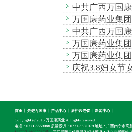
中共广西万国康
命”主题党日活动（2
万国康药业集团20
动（2019.05.14）
中共广西万国康
万国康药业集团秋
坚工作...
万国康药业集团20
庆祝3.8妇女节女
首页
丨
走进万国康
丨
产品中心
丨
康裕园连锁
丨
新闻中心
丨
Copyright @ 2016 万国康药业 All rights reserved
电话：0771-5559088 质量投诉：0771-5681079 地址：广西南宁市
桂ICP备16007717号-1
互联网药品信息服务资格证书：(桂)-非经营性-201